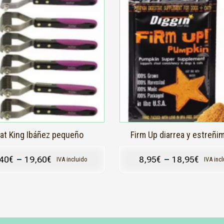
producto
tiene
s
múltiples
.
variantes.
Las
s
opciones
se
pueden
elegir
en
la
página
de
producto
at King Ibáñez pequeño
Firm Up diarrea y estreñi
,40
€
–
19,60
€
8,95
€
–
18,95
€
IVA incluido
IVA inc