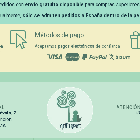
edidos con
envío gratuito disponible
para compras superiores
tualmente,
sólo se admiten pedidos a España dentro de la p
Métodos de pago
ón
Aceptamos
pagos electrónicos
de confianza
y
AL
ATENCIÓ
évalo, 2
+
unción
VIA