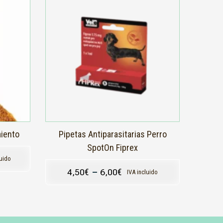
producto
tiene
múltiples
variantes.
Las
opciones
se
pueden
elegir
en
la
página
de
producto
miento
Pipetas Antiparasitarias Perro
SpotOn Fiprex
luido
4,50
€
–
6,00
€
IVA incluido