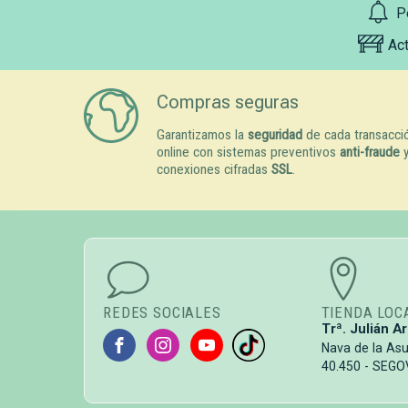
P
Ac
Compras seguras
Garantizamos la
seguridad
de cada transacci
online con sistemas preventivos
anti-fraude
conexiones cifradas
SSL
.
REDES SOCIALES
TIENDA LOC
Trª. Julián Ar
Nava de la As
40.450 - SEGO