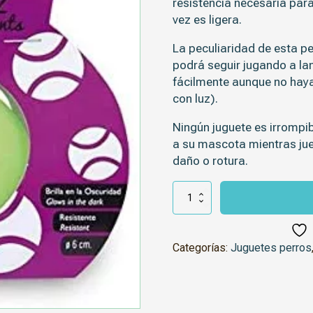
resistencia
necesaria para
vez es
ligera
.
La peculiaridad de esta p
podrá seguir jugando a la
fácilmente aunque no haya
con luz).
Ningún juguete es irrompi
a su mascota mientras jueg
daño o rotura.
Pelota
especial
verde
fluorescente
cantidad
Categorías:
Juguetes perros