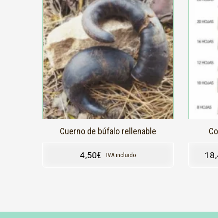
producto
tiene
múltiple
variantes
Las
opcione
se
pueden
elegir
en
la
página
de
producto
Cuerno de búfalo rellenable
Co
4,50
€
18
IVA incluido