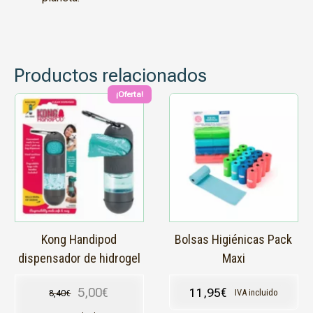
Productos relacionados
¡Oferta!
Kong Handipod
Bolsas Higiénicas Pack
dispensador de hidrogel
Maxi
5,00
€
11,95
€
IVA incluido
8,40
€
El precio original era: 8,40€.
El precio actual es: 5,00€.