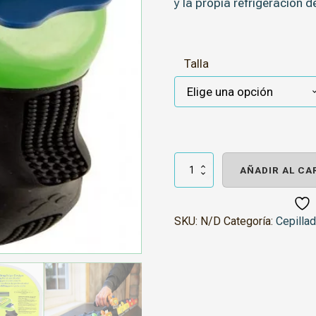
y la propia refrigeración d
Talla
Furminator
Perro
AÑADIR AL CA
Pelo
corto
cantidad
SKU:
N/D
Categoría:
Cepilla