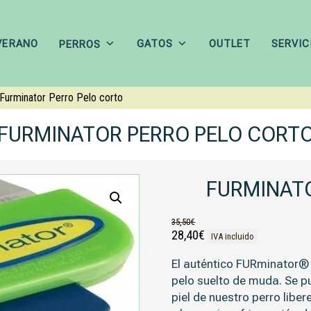
VERANO
GATOS
OUTLET
SERVIC
PERROS
Furminator Perro Pelo corto
FURMINATOR PERRO PELO CORT
FURMINAT
35,50
€
El precio original era: 35,50€.
El precio actual es: 28,
28,40
€
IVA incluido
El auténtico FURminator® 
pelo suelto de muda. Se p
piel de nuestro perro libe