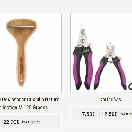
Este
producto
tiene
múltiples
variantes.
Las
opciones
se
pueden
elegir
en
la
página
de
producto
 Deslanador Cuchilla Nature
Cortauñas
ollection M 120 Grados
7,50
€
–
12,50
€
IVA inc
22,90
€
IVA incluido