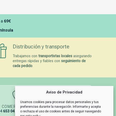
 a
69€
enínsula
Distribución y transporte
Trabajamos con
transportistas locales
asegurando
entregas rápidas y fiables con
seguimiento de
cada pedido
.
Aviso de Privacidad
Usamos cookies para procesar datos personales y tus
N COMERCIAL
GESTIÓN DE PEDIDOS
preferencias durante la navegación. Informarte y acepta
34
653 04 67 79
info@naturpetmascotas.es
o rechaza el uso de cookies antes de seguir navegando