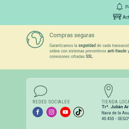
P
Ac
Compras seguras
Garantizamos la
seguridad
de cada transacci
online con sistemas preventivos
anti-fraude
conexiones cifradas
SSL
.
REDES SOCIALES
TIENDA LOC
Trª. Julián Ar
Nava de la As
40.450 - SEGO