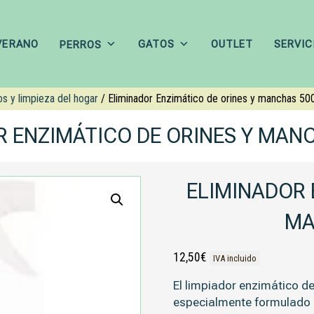
VERANO
GATOS
OUTLET
SERVIC
PERROS
s y limpieza del hogar
/ Eliminador Enzimático de orines y manchas 50
R ENZIMÁTICO DE ORINES Y MAN
ELIMINADOR 
MA
12,50
€
IVA incluido
El limpiador enzimático d
especialmente formulado p