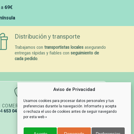
 a
69€
enínsula
Distribución y transporte
Trabajamos con
transportistas locales
asegurando
entregas rápidas y fiables con
seguimiento de
cada pedido
.
Aviso de Privacidad
Usamos cookies para procesar datos personales y tus
N COMERCIAL
GESTIÓN DE PEDIDOS
preferencias durante la navegación. Informarte y acepta
34
653 04 67 79
info@naturpetmascotas.es
o rechaza el uso de cookies antes de seguir navegando
por esta web »
Acepto
Denegado
Preferencias