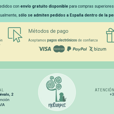
edidos con
envío gratuito disponible
para compras superiores
tualmente,
sólo se admiten pedidos a España dentro de la p
Métodos de pago
ón
Aceptamos
pagos electrónicos
de confianza
y
AL
ATENCIÓ
évalo, 2
+
unción
VIA