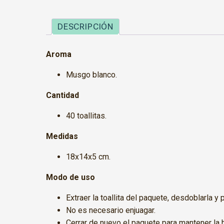
DESCRIPCIÓN
Aroma
Musgo blanco.
Cantidad
40 toallitas.
Medidas
18x14x5 cm.
Modo de uso
Extraer la toallita del paquete, desdoblarla y
No es necesario enjuagar.
Cerrar de nuevo el paquete para mantener la 