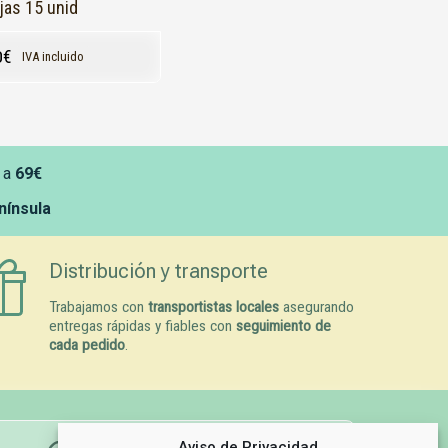
jas 15 unid
0
€
IVA incluido
 a
69€
enínsula
Distribución y transporte
Trabajamos con
transportistas locales
asegurando
entregas rápidas y fiables con
seguimiento de
cada pedido
.
Aviso de Privacidad