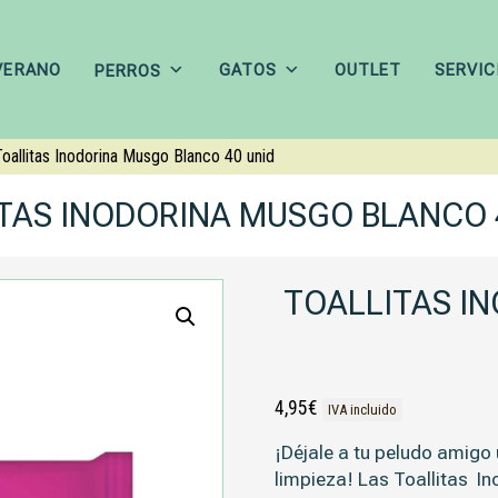
VERANO
GATOS
OUTLET
SERVIC
PERROS
oallitas Inodorina Musgo Blanco 40 unid
TAS INODORINA MUSGO BLANCO 
TOALLITAS I
4,95
€
IVA incluido
¡Déjale a tu peludo amig
limpieza! Las Toallitas I