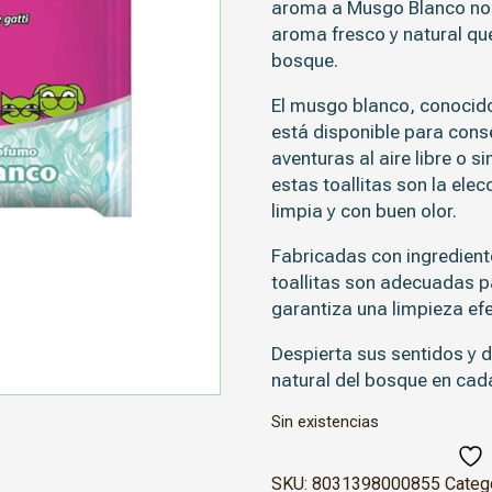
aroma a Musgo Blanco no s
aroma fresco y natural que
bosque.
El musgo blanco, conocido
está disponible para conse
aventuras al aire libre o 
estas toallitas son la el
limpia y con buen olor.
Fabricadas con ingredient
toallitas son adecuadas pa
garantiza una limpieza efec
Despierta sus sentidos y d
natural del bosque en cad
Sin existencias
SKU:
8031398000855
Categ