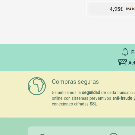
4,95
€
IVA i
P
Ac
Compras seguras
Garantizamos la
seguridad
de cada transacci
online con sistemas preventivos
anti-fraude
conexiones cifradas
SSL
.