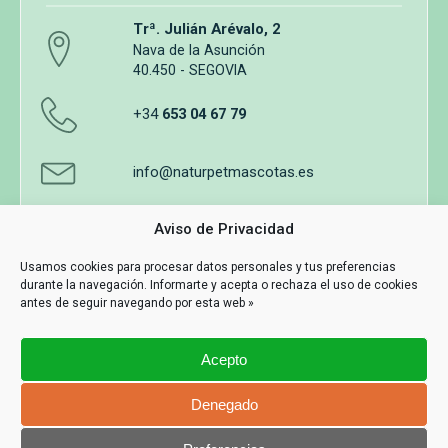
Trª. Julián Arévalo, 2
Nava de la Asunción
40.450 - SEGOVIA
+34
653 04 67 79
info@naturpetmascotas.es
Aviso de Privacidad
Usamos cookies para procesar datos personales y tus preferencias
durante la navegación. Informarte y acepta o rechaza el uso de cookies
Aviso legal
Política de privacidad
Uso de cookies
antes de seguir navegando por esta web »
Términos y Condiciones de Compra
Acepto
Información y contacto
MASWEB
Denegado
Con Tecnología