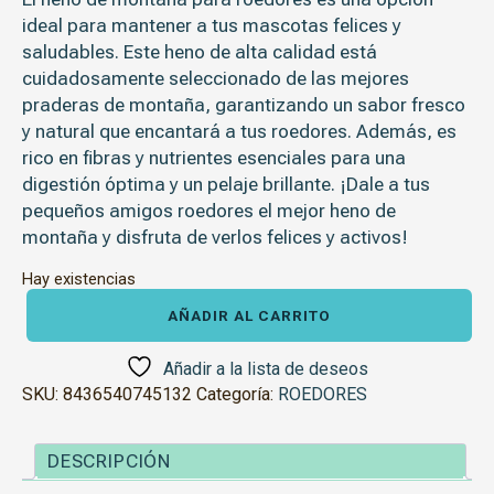
ideal para mantener a tus mascotas felices y
saludables. Este heno de alta calidad está
cuidadosamente seleccionado de las mejores
praderas de montaña, garantizando un sabor fresco
y natural que encantará a tus roedores. Además, es
rico en fibras y nutrientes esenciales para una
digestión óptima y un pelaje brillante. ¡Dale a tus
pequeños amigos roedores el mejor heno de
montaña y disfruta de verlos felices y activos!
Hay existencias
Shambi
Heno
AÑADIR AL CARRITO
de
Montaña
cantidad
Añadir a la lista de deseos
SKU:
8436540745132
Categoría:
ROEDORES
DESCRIPCIÓN