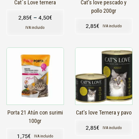
en
Cat´s Love ternera
Cat's love pescado y
la
pollo 200gr
página
2,85
€
–
4,50
€
de
2,85
€
IVA incluido
producto
IVA incluido
Este
producto
tiene
múltiples
variantes.
Las
opciones
se
pueden
elegir
en
Porta 21 Atún con surimi
Cat's love Ternera y pavo
la
100gr
página
2,85
€
IVA incluido
de
1,75
€
IVA incluido
producto