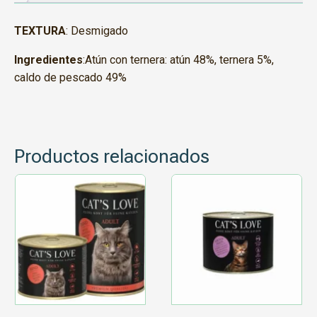
TEXTURA
: Desmigado
Ingredientes
:Atún con ternera: atún 48%, ternera 5%,
caldo de pescado 49%
Productos relacionados
Este
producto
tiene
múltiples
variantes.
Las
opciones
se
pueden
elegir