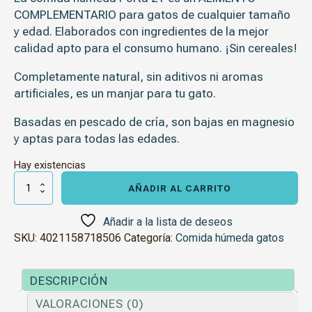
COMPLEMENTARIO
para gatos de cualquier tamaño
y edad. Elaborados con ingredientes de la mejor
calidad apto para el consumo humano. ¡Sin cereales!
Completamente natural, sin aditivos ni aromas
artificiales, es un manjar para tu gato.
Basadas en pescado de cría, son bajas en magnesio
y aptas para todas las edades.
Hay existencias
Porta
21
AÑADIR AL CARRITO
Atún
con
ternera
Añadir a la lista de deseos
100gr
SKU:
4021158718506
Categoría:
Comida húmeda gatos
cantidad
DESCRIPCIÓN
VALORACIONES (0)