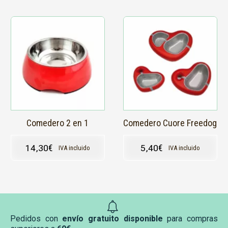
Comedero 2 en 1
Comedero Cuore Freedog
14,30
€
5,40
€
IVA incluido
IVA incluido
Pedidos con
envío gratuito disponible
para compras