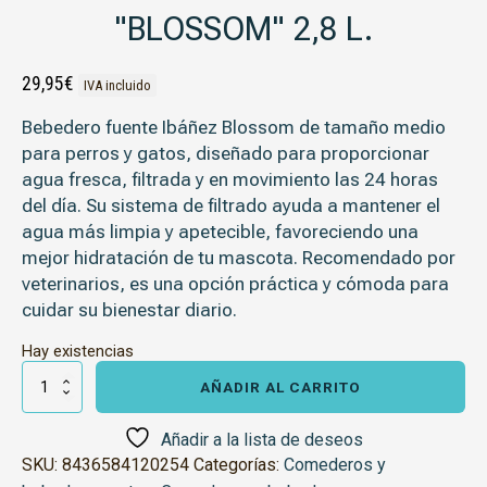
"BLOSSOM" 2,8 L.
29,95
€
IVA incluido
Bebedero fuente Ibáñez Blossom de tamaño medio
para perros y gatos, diseñado para proporcionar
agua fresca, filtrada y en movimiento las 24 horas
del día. Su sistema de filtrado ayuda a mantener el
agua más limpia y apetecible, favoreciendo una
mejor hidratación de tu mascota. Recomendado por
veterinarios, es una opción práctica y cómoda para
cuidar su bienestar diario.
Hay existencias
Bebedero
Fuente
AÑADIR AL CARRITO
Ibáñez
"Blossom"
2,8
Añadir a la lista de deseos
l.
SKU:
8436584120254
Categorías:
Comederos y
cantidad