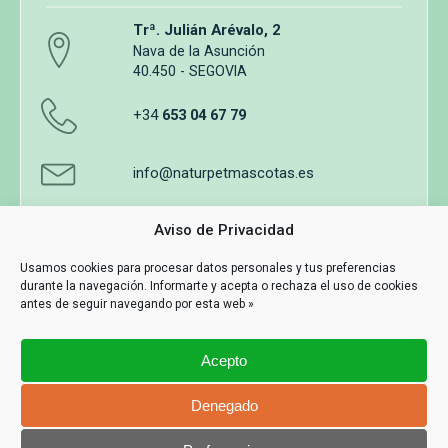
Trª. Julián Arévalo, 2
Nava de la Asunción
40.450 - SEGOVIA
+34
653 04 67 79
info@naturpetmascotas.es
Aviso de Privacidad
Usamos cookies para procesar datos personales y tus preferencias
durante la navegación. Informarte y acepta o rechaza el uso de cookies
Aviso legal
Política de privacidad
Uso de cookies
antes de seguir navegando por esta web »
Términos y Condiciones de Compra
Acepto
Información y contacto
MASWEB
Denegado
Con Tecnología