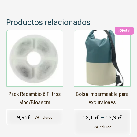
Productos relacionados
¡Oferta!
Este
producto
tiene
múltiples
variantes.
Las
opciones
se
pueden
elegir
en
Pack Recambio 6 Filtros
Bolsa Impermeable para
la
Mod/Blossom
excursiones
página
de
9,95
€
12,15
€
–
13,95
€
IVA incluido
producto
IVA incluido