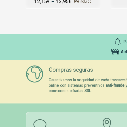
12,15
€
–
13,95
€
IVA incluido
P
Ac
Compras seguras
Garantizamos la
seguridad
de cada transacci
online con sistemas preventivos
anti-fraude
conexiones cifradas
SSL
.