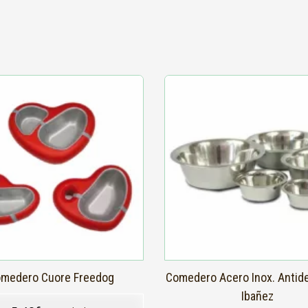
Este
producto
tiene
múltiples
variantes.
Las
opciones
se
pueden
elegir
en
la
página
de
producto
medero Cuore Freedog
Comedero Acero Inox. Antide
Ibañez