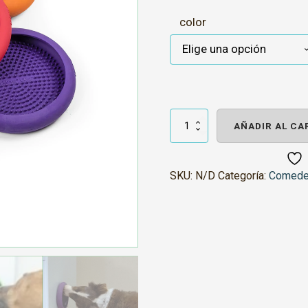
color
Lickimat
Ufo
AÑADIR AL CA
cantidad
SKU:
N/D
Categoría:
Comeder