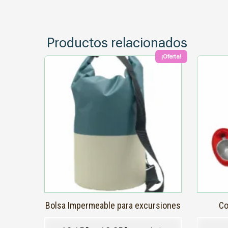
Productos relacionados
¡Oferta!
Este
producto
tiene
múltiples
variantes.
Las
opciones
se
pueden
elegir
en
la
página
de
producto
Bolsa Impermeable para excursiones
Co