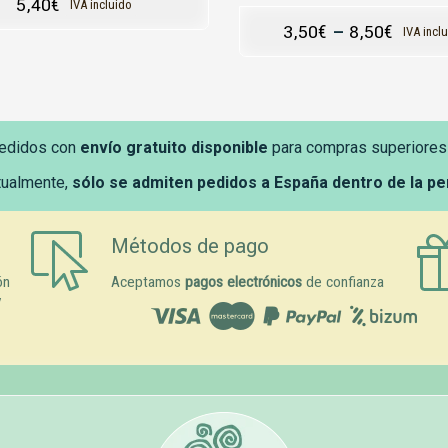
5,40
€
IVA incluido
3,50
€
–
8,50
€
IVA incl
edidos con
envío gratuito disponible
para compras superiores
tualmente,
sólo se admiten pedidos a España dentro de la p
Métodos de pago
ón
Aceptamos
pagos electrónicos
de confianza
y