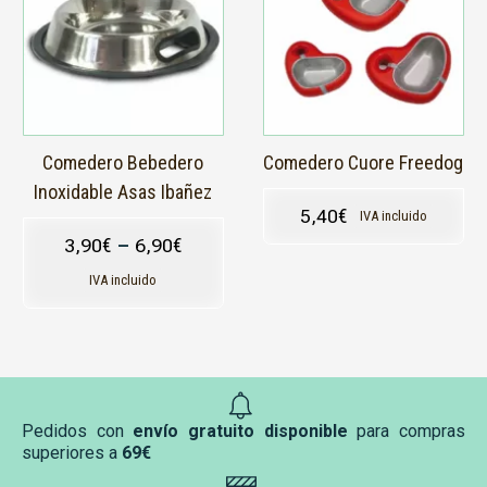
múltiples
variantes.
Las
opciones
se
pueden
elegir
en
Comedero Bebedero
Comedero Cuore Freedog
la
Inoxidable Asas Ibañez
página
5,40
€
IVA incluido
de
3,90
€
–
6,90
€
producto
IVA incluido
Pedidos con
envío gratuito disponible
para compras
superiores a
69€