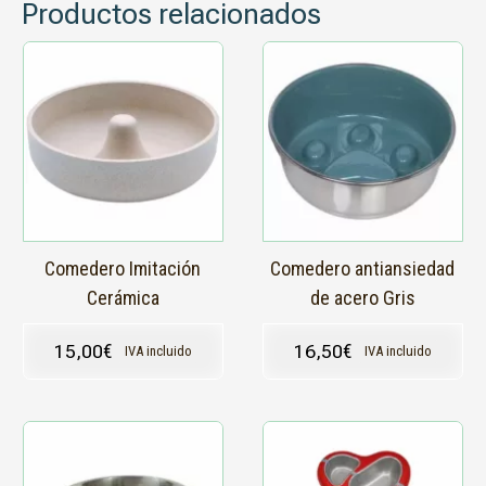
Productos relacionados
Este
producto
tiene
múltiples
variantes.
Las
opciones
se
pueden
elegir
en
Comedero Imitación
Comedero antiansiedad
la
Cerámica
de acero Gris
página
de
15,00
€
16,50
€
IVA incluido
IVA incluido
producto
Este
producto
tiene