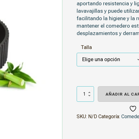
aportando resistencia y lig
lavavajillas y puede utili
facilitando la higiene y la
mantener el comedero est
desplazamientos y derra
Talla
Comedero
Bambú
AÑADIR AL CA
Cupcake
Negro
cantidad
SKU:
N/D
Categoría:
Comeder