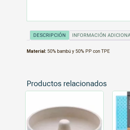
DESCRIPCIÓN
INFORMACIÓN ADICION
Material:
50% bambú y 50% PP con TPE
Productos relacionados
Este
Este
producto
producto
tiene
tiene
múltiples
múltiple
variantes.
variantes
Las
Las
opciones
opcione