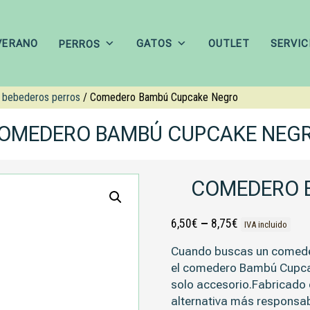
VERANO
GATOS
OUTLET
SERVIC
PERROS
 bebederos perros
/ Comedero Bambú Cupcake Negro
OMEDERO BAMBÚ CUPCAKE NEG
COMEDERO 
6,50
€
–
8,75
€
IVA incluido
Cuando buscas un comeder
el comedero Bambú Cupcak
solo accesorio.Fabricado
alternativa más responsab