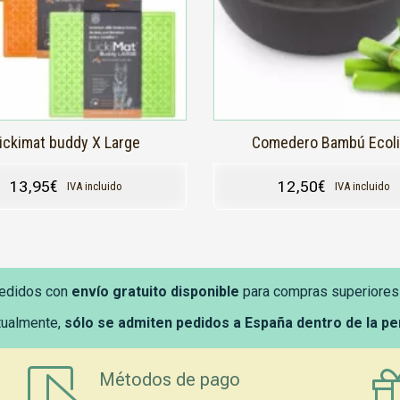
se
pueden
elegir
en
la
página
de
producto
ickimat buddy X Large
Comedero Bambú Ecol
13,95
€
12,50
€
IVA incluido
IVA incluido
edidos con
envío gratuito disponible
para compras superiores
tualmente,
sólo se admiten pedidos a España dentro de la p
Métodos de pago