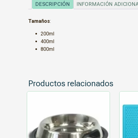
DESCRIPCIÓN
INFORMACIÓN ADICION
Tamaños
:
200ml
400ml
800ml
Productos relacionados
Este
Este
producto
producto
tiene
tiene
múltiples
múltiple
variantes.
variantes
Las
Las
opciones
opcione
se
se