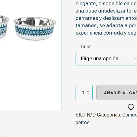
elegante, disponible en do
una base antideslizante, 
derrames y deslizamientos
tamaños, se adapta a per
experiencia cómoda y seg
Talla
Comedero
Bebedero
AÑADIR AL CA
Boston
Blanco
cantidad
SKU:
N/D
Categorías:
Comed
perros