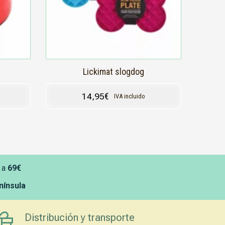
pueden
elegir
en
la
página
de
producto
Lickimat slogdog
14,95
€
IVA incluido
 a
69€
enínsula
Distribución y transporte