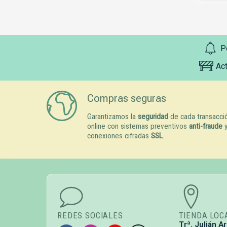
P
Ac
Compras seguras
Garantizamos la
seguridad
de cada transacci
online con sistemas preventivos
anti-fraude
conexiones cifradas
SSL
.
REDES SOCIALES
TIENDA LOC
Trª. Julián Ar