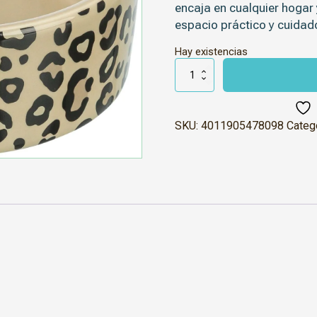
encaja en cualquier hogar 
espacio práctico y cuidad
Hay existencias
Cuenco
cerámico
Leo
1
litro
cantidad
SKU:
4011905478098
Categ