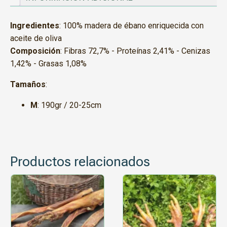
Ingredientes
: 100% madera de ébano enriquecida con
aceite de oliva
Composición
: Fibras 72,7% - Proteínas 2,41% - Cenizas
1,42% - Grasas 1,08%
Tamaños
:
M
: 190gr / 20-25cm
Productos relacionados
Este
producto
tiene
múltiples
variantes.