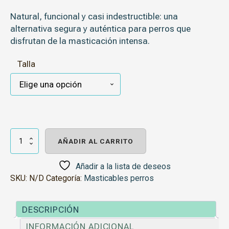
Natural, funcional y casi indestructible: una
alternativa segura y auténtica para perros que
disfrutan de la masticación intensa.
Talla
Palo
Masticable
AÑADIR AL CARRITO
de
Madera
de
Añadir a la lista de deseos
ébano
SKU:
N/D
Categoría:
Masticables perros
cantidad
DESCRIPCIÓN
INFORMACIÓN ADICIONAL