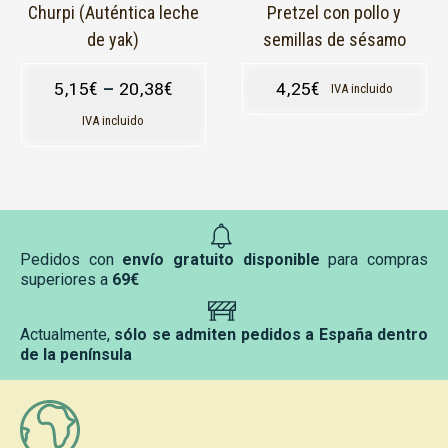
en
Churpi (Auténtica leche
Pretzel con pollo y
la
de yak)
semillas de sésamo
página
de
5,15
€
–
20,38
€
4,25
€
IVA incluido
producto
IVA incluido
Pedidos con
envío gratuito disponible
para compras
superiores a
69€
Actualmente,
sólo se admiten pedidos a España dentro
de la península