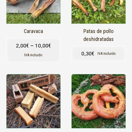
Las
opciones
se
pueden
elegir
en
Caravaca
Patas de pollo
la
deshidratadas
página
2,00
€
–
10,00
€
de
0,30
€
IVA incluido
producto
IVA incluido
Este
producto
tiene
múltiples
variantes.
Las
opciones
se
pueden
elegir