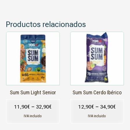
Productos relacionados
Este
Este
producto
producto
tiene
tiene
múltiples
múltiples
variantes.
variantes.
Las
Las
opciones
opciones
se
se
pueden
pueden
elegir
elegir
en
en
Sum Sum Light Senior
Sum Sum Cerdo Ibérico
la
la
página
página
11,90
€
–
32,90
€
12,90
€
–
34,90
€
de
de
producto
producto
IVA incluido
IVA incluido