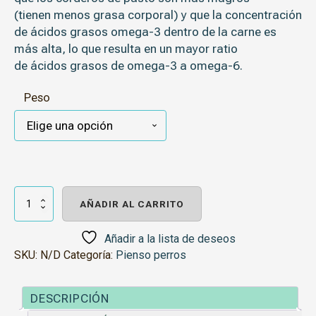
(tienen menos grasa corporal) y que la concentración
de ácidos grasos omega-3 dentro de la carne es
más alta, lo que resulta en un mayor ratio
de ácidos grasos de omega-3 a omega-6.
Peso
Kuskan
Superfood
AÑADIR AL CARRITO
Adulto
Cordero
de
Añadir a la lista de deseos
Pasto
SKU:
N/D
Categoría:
Pienso perros
cantidad
DESCRIPCIÓN