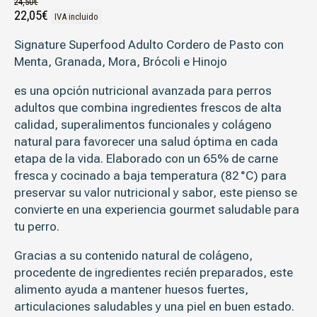
24,50
€
El precio original era: 24,50€.
El precio actual es: 22,05€.
22,05
€
IVA incluido
Signature Superfood Adulto Cordero de Pasto con
Menta, Granada, Mora, Brócoli e Hinojo
es una opción nutricional avanzada para perros
adultos que combina ingredientes frescos de alta
calidad, superalimentos funcionales y colágeno
natural para favorecer una salud óptima en cada
etapa de la vida. Elaborado con un 65% de carne
fresca y cocinado a baja temperatura (82 °C) para
preservar su valor nutricional y sabor, este pienso se
convierte en una experiencia gourmet saludable para
tu perro.
Gracias a su contenido natural de
colágeno
,
procedente de ingredientes recién preparados, este
alimento ayuda a mantener
huesos fuertes,
articulaciones saludables y una piel en buen estado
.