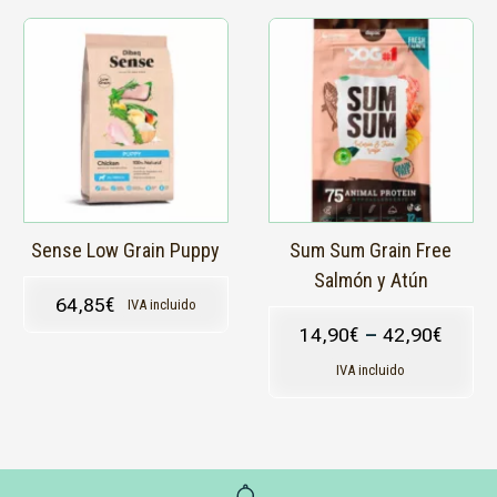
Este
Este
producto
producto
tiene
tiene
múltiples
múltiples
variantes.
variantes.
Las
Las
opciones
opciones
se
se
pueden
pueden
elegir
elegir
en
en
Sense Low Grain Puppy
Sum Sum Grain Free
la
la
Salmón y Atún
página
página
64,85
€
IVA incluido
de
de
14,90
€
–
42,90
€
producto
producto
IVA incluido